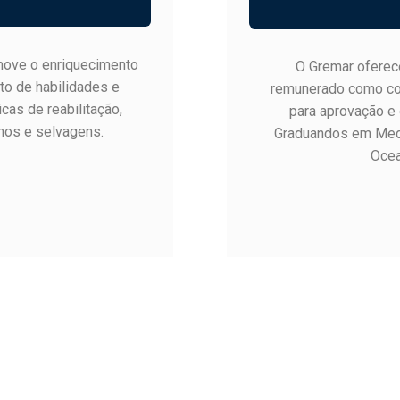
move o enriquecimento
O Gremar oferece
to de habilidades e
remunerado como com
cas de reabilitação,
para aprovação e
nhos e selvagens.
Graduandos em Medic
Ocea