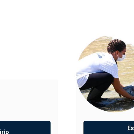
Es
ário